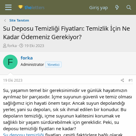
Giriş yap
Site Tanıtım
Su Deposu Temizliği Fiyatları: Temizlik İçin Ne
Kadar Ödemeniz Gerekiyor?
K
B
forka
19 Eki 2023
o
a
n
ş
forka
F
b
l
Administrator
Yönetici
u
a
y
n
u
g
19 Eki 2023
#1
b
ı
a
ç
Su, yaşamın temel bir gereksinimidir ve günlük hayatımızın
ş
t
ayrılmaz bir parçasıdır. İçme suyunun güvenli ve temiz olması
l
a
sağlığımız için hayati önem taşır. Ancak suyun depolandığı
a
r
yerler, yani su depoları, sık sık ihmal edilen bir konudur. Bu
t
i
depoların temizliği, içme suyunun kalitesini korumak ve
a
h
sağlıklı bir yaşam sürdürebilmek için gereklidir. Peki, su
n
i
deposu temizliği fiyatları ne kadar?
Su deposu temizliği
fiyatları, çeşitli faktörlere bağlı olarak