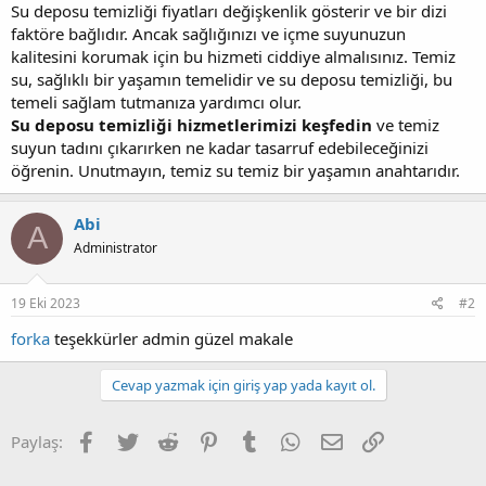
Su deposu temizliği fiyatları değişkenlik gösterir ve bir dizi
faktöre bağlıdır. Ancak sağlığınızı ve içme suyunuzun
kalitesini korumak için bu hizmeti ciddiye almalısınız. Temiz
su, sağlıklı bir yaşamın temelidir ve su deposu temizliği, bu
temeli sağlam tutmanıza yardımcı olur.
Su deposu temizliği hizmetlerimizi keşfedin
ve temiz
suyun tadını çıkarırken ne kadar tasarruf edebileceğinizi
öğrenin. Unutmayın, temiz su temiz bir yaşamın anahtarıdır.
Abi
A
Administrator
19 Eki 2023
#2
forka
teşekkürler admin güzel makale
Cevap yazmak için giriş yap yada kayıt ol.
Facebook
Twitter
Reddit
Pinterest
Tumblr
WhatsApp
E-posta
Link
Paylaş: