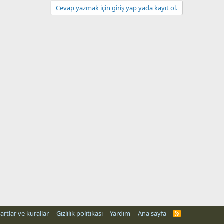
Cevap yazmak için giriş yap yada kayıt ol.
artlar ve kurallar
Gizlilik politikası
Yardım
Ana sayfa
R
S