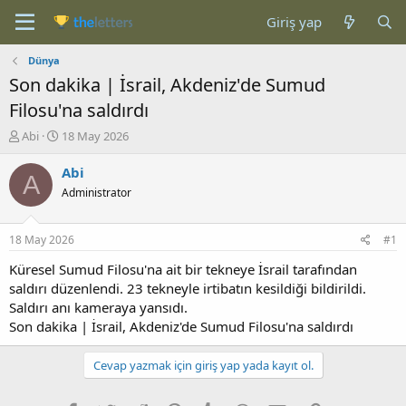
Giriş yap
Dünya
Son dakika | İsrail, Akdeniz'de Sumud
Filosu'na saldırdı
K
B
Abi
18 May 2026
o
a
n
ş
Abi
A
b
l
Administrator
u
a
y
n
u
g
18 May 2026
#1
b
ı
a
ç
Küresel Sumud Filosu'na ait bir tekneye İsrail tarafından
ş
t
saldırı düzenlendi. 23 tekneyle irtibatın kesildiği bildirildi.
l
a
Saldırı anı kameraya yansıdı.
a
r
Son dakika | İsrail, Akdeniz'de Sumud Filosu'na saldırdı
t
i
a
h
n
i
Cevap yazmak için giriş yap yada kayıt ol.