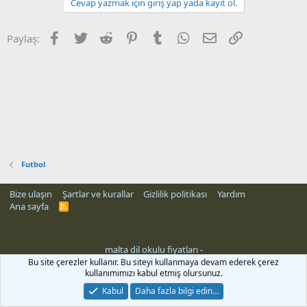
Cevap yazmak için giriş yap yada kayıt ol.
Facebook
Twitter
Reddit
Pinterest
Tumblr
WhatsApp
E-posta
Link
Paylaş:
Futbol
Bize ulaşın
Şartlar ve kurallar
Gizlilik politikası
Yardım
Ana sayfa
R
S
S
malta dil okulu fiyatları
-
ri
Bu site çerezler kullanır. Bu siteyi kullanmaya devam ederek çerez
kullanımımızı kabul etmiş olursunuz.
Kabul
Daha fazla bilgi edin…