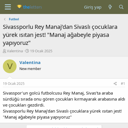
Giriş yap
Futbol
Sivassporlu Rey Manaj’dan Sivaslı çocuklara
yürek ısıtan jest! "Manaj ağabeyle piyasa
yapıyoruz"
K
B
Valentina
19 Ocak 2025
o
a
n
ş
Valentina
V
b
l
New member
u
a
y
n
u
g
19 Ocak 2025
#1
b
ı
a
ç
Sivasspor’un golcü futbolcusu Rey Manaj, Sivas’ta araba
ş
t
sürdüğü sırada onu gören çocukları kırmayarak arabasına aldı
l
a
ve çocukları gezdirdi.
a
r
Sivassporlu Rey Manaj’dan Sivaslı çocuklara yürek ısıtan jest!
t
i
"Manaj ağabeyle piyasa yapıyoruz"
a
h
n
i