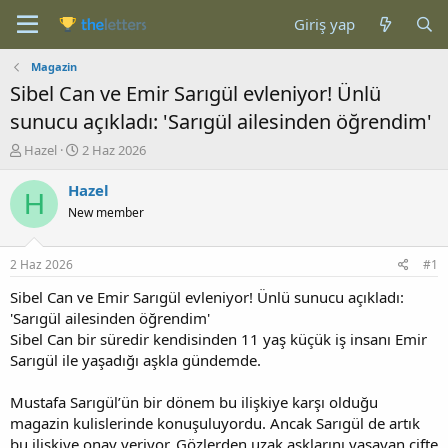
Giriş yap
Magazin
Sibel Can ve Emir Sarıgül evleniyor! Ünlü
sunucu açıkladı: 'Sarıgül ailesinden öğrendim'
K
B
Hazel
2 Haz 2026
o
a
n
ş
Hazel
H
b
l
New member
u
a
y
n
u
g
2 Haz 2026
#1
b
ı
a
ç
Sibel Can ve Emir Sarıgül evleniyor! Ünlü sunucu açıkladı:
ş
t
'Sarıgül ailesinden öğrendim'
l
a
Sibel Can bir süredir kendisinden 11 yaş küçük iş insanı Emir
a
r
Sarıgül ile yaşadığı aşkla gündemde.
t
i
a
h
Mustafa Sarıgül’ün bir dönem bu ilişkiye karşı olduğu
n
i
magazin kulislerinde konuşuluyordu. Ancak Sarıgül de artık
bu ilişkiye onay veriyor. Gözlerden uzak aşklarını yaşayan çifte