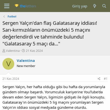
Giriş yap
Futbol
Sergen Yalçın'dan flaş Galatasaray iddiası!
Sarı-kırmızılıların önümüzdeki 5 maçını
değerlendirdi ve tahminde bulundu!
"Galatasaray 5 maçı da..."
K
B
Valentina
21 Kas 2024
o
a
n
ş
Valentina
V
b
l
New member
u
a
y
n
u
g
21 Kas 2024
#1
b
ı
a
ç
Sergen Yalçın, her hafta olduğu gibi bu hafta da yorumlarıyla
ş
t
gündem olmayı başardı. Yorumculuk kariyerine YouTube'da
l
a
devam eden Sergen Yalçın, ligimizin gidişatı ile ilgili konuştu.
a
r
Galatasaray'ın önümüzdeki 5 lig maçını yorumlayan Sergen
t
i
Yalçın'ın iddiası sosyal medyada gündeme oturdu.
a
h