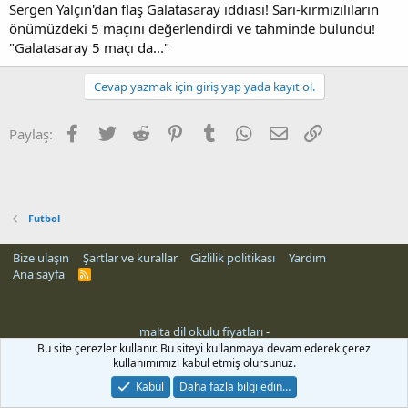
Sergen Yalçın'dan flaş Galatasaray iddiası! Sarı-kırmızılıların
n
i
önümüzdeki 5 maçını değerlendirdi ve tahminde bulundu!
"Galatasaray 5 maçı da..."
Cevap yazmak için giriş yap yada kayıt ol.
Facebook
Twitter
Reddit
Pinterest
Tumblr
WhatsApp
E-posta
Link
Paylaş:
Futbol
Bize ulaşın
Şartlar ve kurallar
Gizlilik politikası
Yardım
Ana sayfa
R
S
S
malta dil okulu fiyatları
-
Bu site çerezler kullanır. Bu siteyi kullanmaya devam ederek çerez
kullanımımızı kabul etmiş olursunuz.
Kabul
Daha fazla bilgi edin…