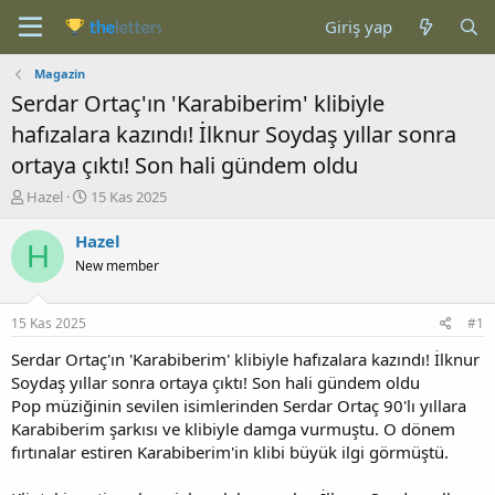
Giriş yap
Magazin
Serdar Ortaç'ın 'Karabiberim' klibiyle
hafızalara kazındı! İlknur Soydaş yıllar sonra
ortaya çıktı! Son hali gündem oldu
K
B
Hazel
15 Kas 2025
o
a
n
ş
Hazel
H
b
l
New member
u
a
y
n
u
g
15 Kas 2025
#1
b
ı
a
ç
Serdar Ortaç'ın 'Karabiberim' klibiyle hafızalara kazındı! İlknur
ş
t
Soydaş yıllar sonra ortaya çıktı! Son hali gündem oldu
l
a
Pop müziğinin sevilen isimlerinden Serdar Ortaç 90'lı yıllara
a
r
Karabiberim şarkısı ve klibiyle damga vurmuştu. O dönem
t
i
fırtınalar estiren Karabiberim'in klibi büyük ilgi görmüştü.
a
h
n
i