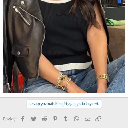
Cevap yazmak için giriş yap yada kayıt ol.
Facebook
Twitter
Reddit
Pinterest
Tumblr
WhatsApp
E-posta
Link
Paylaş: