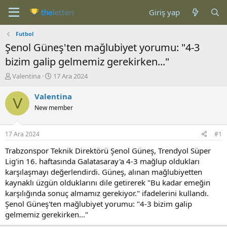
Giriş yap
Futbol
Şenol Güneş'ten mağlubiyet yorumu: "4-3
bizim galip gelmemiz gerekirken..."
K
B
Valentina
17 Ara 2024
o
a
n
ş
Valentina
V
b
l
New member
u
a
y
n
u
g
17 Ara 2024
#1
b
ı
a
ç
Trabzonspor Teknik Direktörü Şenol Güneş, Trendyol Süper
ş
t
Lig'in 16. haftasında Galatasaray'a 4-3 mağlup oldukları
l
a
karşılaşmayı değerlendirdi. Güneş, alınan mağlubiyetten
a
r
kaynaklı üzgün olduklarını dile getirerek "Bu kadar emeğin
t
i
karşılığında sonuç almamız gerekiyor." ifadelerini kullandı.
a
h
Şenol Güneş'ten mağlubiyet yorumu: "4-3 bizim galip
n
i
gelmemiz gerekirken..."