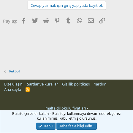
Cevap yazmak için giriş yap yada kayıt ol.
Facebook
Twitter
Reddit
Pinterest
Tumblr
WhatsApp
E-posta
Link
Paylaş:
Futbol
Bize ulaşın
Şartlar ve kurallar
Gizlilik politikası
Yardım
Ana sayfa
R
S
S
malta dil okulu fiyatları
-
i
Bu site çerezler kullanır. Bu siteyi kullanmaya devam ederek çerez
kullanımımızı kabul etmiş olursunuz.
Kabul
Daha fazla bilgi edin…