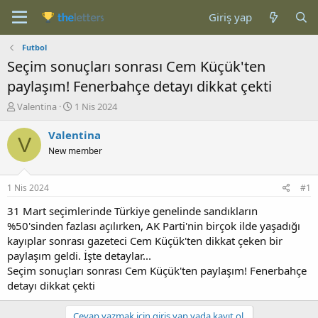
Giriş yap
Futbol
Seçim sonuçları sonrası Cem Küçük'ten
paylaşım! Fenerbahçe detayı dikkat çekti
K
B
Valentina
1 Nis 2024
o
a
n
ş
Valentina
V
b
l
New member
u
a
y
n
u
g
1 Nis 2024
#1
b
ı
a
ç
31 Mart seçimlerinde Türkiye genelinde sandıkların
ş
t
%50'sinden fazlası açılırken, AK Parti'nin birçok ilde yaşadığı
l
a
kayıplar sonrası gazeteci Cem Küçük'ten dikkat çeken bir
a
r
paylaşım geldi. İşte detaylar...
t
i
Seçim sonuçları sonrası Cem Küçük'ten paylaşım! Fenerbahçe
a
h
detayı dikkat çekti
n
i
Cevap yazmak için giriş yap yada kayıt ol.