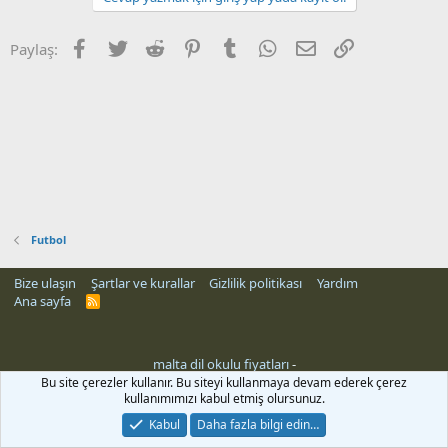
Facebook
Twitter
Reddit
Pinterest
Tumblr
WhatsApp
E-posta
Link
Paylaş:
Futbol
Bize ulaşın
Şartlar ve kurallar
Gizlilik politikası
Yardım
Ana sayfa
R
S
S
malta dil okulu fiyatları
-
i
Bu site çerezler kullanır. Bu siteyi kullanmaya devam ederek çerez
kullanımımızı kabul etmiş olursunuz.
Kabul
Daha fazla bilgi edin…