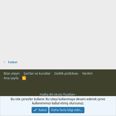
Futbol
Bize ulaşın
Şartlar ve kurallar
Gizlilik politikası
Yardım
Ana sayfa
R
S
S
malta dil okulu fiyatları
-
Bu site çerezler kullanır. Bu siteyi kullanmaya devam ederek çerez
kullanımımızı kabul etmiş olursunuz.
Kabul
Daha fazla bilgi edin…