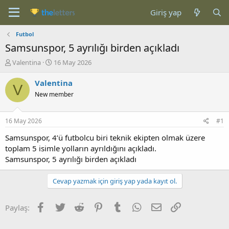
Giriş yap
Futbol
Samsunspor, 5 ayrılığı birden açıkladı
K
B
Valentina
16 May 2026
o
a
n
ş
Valentina
V
b
l
New member
u
a
y
n
u
g
16 May 2026
#1
b
ı
a
ç
Samsunspor, 4’ü futbolcu biri teknik ekipten olmak üzere
ş
t
toplam 5 isimle yolların ayrıldığını açıkladı.
l
a
Samsunspor, 5 ayrılığı birden açıkladı
a
r
t
i
Cevap yazmak için giriş yap yada kayıt ol.
a
h
n
i
Facebook
Twitter
Reddit
Pinterest
Tumblr
WhatsApp
E-posta
Link
Paylaş: