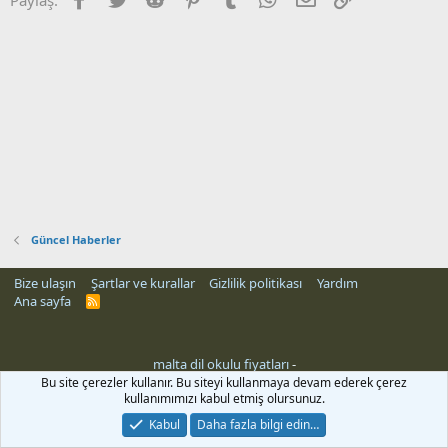
Güncel Haberler
Bize ulaşın
Şartlar ve kurallar
Gizlilik politikası
Yardım
Ana sayfa
R
S
S
malta dil okulu fiyatları
-
Bu site çerezler kullanır. Bu siteyi kullanmaya devam ederek çerez
kullanımımızı kabul etmiş olursunuz.
Kabul
Daha fazla bilgi edin…