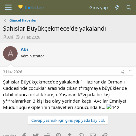
Giriş yap
Güncel Haberler
Şahıslar Büyükçekmece'de yakalandı
K
B
Abi
3 Haz 2026
o
a
n
ş
Abi
A
b
l
Administrator
u
a
y
n
u
g
3 Haz 2026
#1
b
ı
a
ç
Şahıslar Büyükçekmece'de yakalandı 1 Haziran'da Ormanlı
ş
t
Caddesinde çocuklar arasında çıkan t*rtışmaya büyükler de
l
a
dahil olunca ortalık karıştı. Yaşanan k*vgada bir kişi
a
r
y**ralanırken 3 kişi ise olay yerinden kaçtı. Avcılar Emniyet
t
i
Müdürlüğü ekiplerinin faaliyetleri sonucunda B...
a
h
n
i
Cevap yazmak için giriş yap yada kayıt ol.
Facebook
Twitter
Reddit
Pinterest
Tumblr
WhatsApp
E-posta
Link
Paylaş: