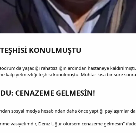
 TEŞHİSİ KONULMUŞTU​
odrum'da yaşadığı rahatsızlığın ardından hastaneye kaldırılmıştı
ne kalp yetmezliği teşhisi konulmuştu. Muhtar kısa bir süre sonra
LDU: CENAZEME GELMESİN!​
ndan sosyal medya hesabından daha önce yaptığı paylaşımlar d
ime vasiyetimdir, Deniz Uğur ölürsem cenazeme gelmesin" ifadele