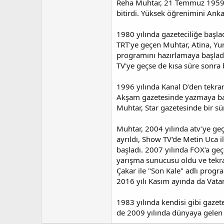
Reha Muhtar, 21 Temmuz 1959 ta
bitirdi. Yüksek öğrenimini Anka
1980 yılında gazeteciliğe başlad
TRT'ye geçen Muhtar, Atina, Yun
programını hazırlamaya başladı.
TV'ye geçse de kısa süre sonra
1996 yılında Kanal D'den tekra
Akşam gazetesinde yazmaya başl
Muhtar, Star gazetesinde bir sü
Muhtar, 2004 yılında atv'ye ge
ayrıldı, Show TV'de Metin Uca i
başladı. 2007 yılında FOX'a ge
yarışma sunucusu oldu ve tekra
Çakar ile "Son Kale" adlı progr
2016 yılı Kasım ayında da Vatan
1983 yılında kendisi gibi gazete
de 2009 yılında dünyaya gelen 