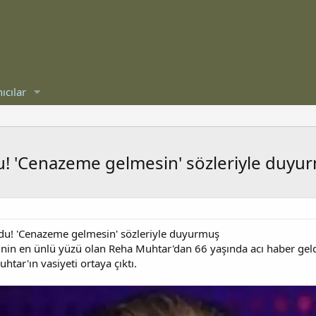
ıcılar
ldu! 'Cenazeme gelmesin' sözleriyle duyu
oldu! 'Cenazeme gelmesin' sözleriyle duyurmuş
inin en ünlü yüzü olan Reha Muhtar'dan 66 yaşında acı haber gel
htar'ın vasiyeti ortaya çıktı.