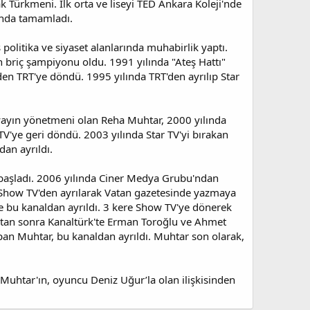
 Türkmeni. İlk orta ve liseyi TED Ankara Koleji'nde
u'nda tamamladı.
 politika ve siyaset alanlarında muhabirlik yaptı.
n briç şampiyonu oldu. 1991 yılında "Ateş Hattı"
den TRT'ye döndü. 1995 yılında TRT'den ayrılıp Star
yayın yönetmeni olan Reha Muhtar, 2000 yılında
'ye geri döndü. 2003 yılında Star TV'yi bırakan
dan ayrıldı.
 başladı. 2006 yılında Ciner Medya Grubu'ndan
de Show TV'den ayrılarak Vatan gazetesinde yazmaya
e bu kanaldan ayrıldı. 3 kere Show TV'ye dönerek
ıktan sonra Kanaltürk'te Erman Toroğlu ve Ahmet
apan Muhtar, bu kanaldan ayrıldı. Muhtar son olarak,
. Muhtar'ın, oyuncu Deniz Uğur’la olan ilişkisinden