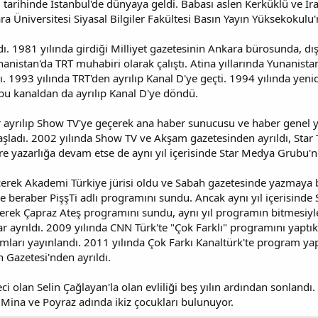
rihinde İstanbul'de dünyaya geldi. Babası aslen Kerküklü ve Irak
ra Üniversitesi Siyasal Bilgiler Fakültesi Basın Yayın Yüksekokul
ı. 1981 yılında girdiği Milliyet gazetesinin Ankara bürosunda, dış
anistan'da TRT muhabiri olarak çalıştı. Atina yıllarında Yunanista
 1993 yılında TRT'den ayrılıp Kanal D'ye geçti. 1994 yılında yeni
 bu kanaldan da ayrılıp Kanal D'ye döndü.
r ayrılıp Show TV'ye geçerek ana haber sunucusu ve haber genel 
adı. 2002 yılında Show TV ve Akşam gazetesinden ayrıldı, Star TV
re yazarlığa devam etse de aynı yıl içerisinde Star Medya Grubu'n
çerek Akademi Türkiye jürisi oldu ve Sabah gazetesinde yazmaya
le beraber PişşTi adlı programını sundu. Ancak aynı yıl içerisin
çerek Çapraz Ateş programını sundu, aynı yıl programın bitmesiyl
r ayrıldı. 2009 yılında CNN Türk'te "Çok Farklı" programını yapt
amları yayınlandı. 2011 yılında Çok Farkı Kanaltürk'te program y
 Gazetesi'nden ayrıldı.
ci olan Selin Çağlayan'la olan evliliği beş yılın ardından sonlandı
Mina ve Poyraz adında ikiz çocukları bulunuyor.