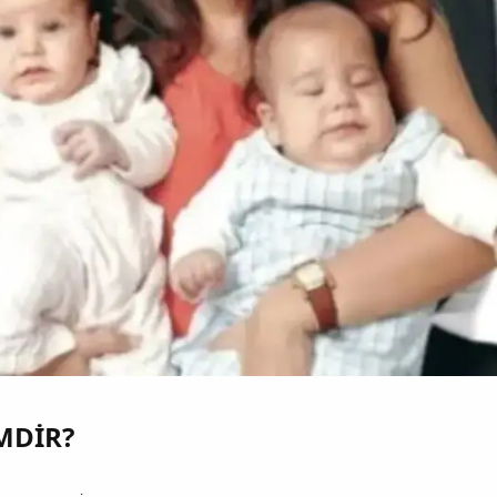
DİR?​