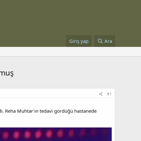
Giriş yap
Ara
rmuş
#1
di. Reha Muhtar'ın tedavi gördüğü hastanede