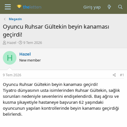
Giriş yap
Magazin
Oyuncu Ruhsar Gültekin beyin kanaması
geçirdi!
K
B
Hazel
9 Tem 2026
o
a
n
ş
Hazel
H
b
l
New member
u
a
y
n
u
g
9 Tem 2026
#1
b
ı
a
ç
Oyuncu Ruhsar Gültekin beyin kanaması geçirdi!
ş
t
Tiyatro dünyasının usta isimlerinden Ruhsar Gültekin, sağlık
l
a
sorunları nedeniyle sevenlerini endişelendirdi. Baş ağrısı ve
a
r
kusma şikayetiyle hastaneye başvuran 62 yaşındaki
t
i
oyuncunun yapılan kontrollerinde beyin kanaması geçirdiği
a
h
belirlendi.
n
i