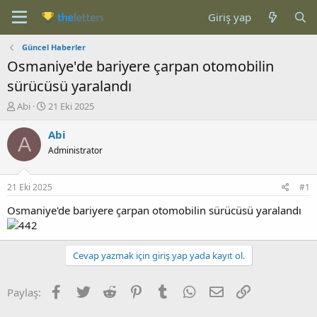
Giriş yap
Güncel Haberler
Osmaniye'de bariyere çarpan otomobilin
sürücüsü yaralandı
K
B
Abi
21 Eki 2025
o
a
n
ş
Abi
A
b
l
Administrator
u
a
y
n
u
g
21 Eki 2025
#1
b
ı
a
ç
Osmaniye'de bariyere çarpan otomobilin sürücüsü yaralandı
ş
t
l
a
a
r
Cevap yazmak için giriş yap yada kayıt ol.
t
i
a
h
n
i
Facebook
Twitter
Reddit
Pinterest
Tumblr
WhatsApp
E-posta
Link
Paylaş: