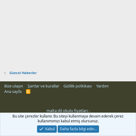
Güncel Haberler
Bize ulaşın
Şartlar ve kurallar
Gizlilik politikası
Yardım
Ana sayfa
R
S
S
malta dil okulu fiyatları
-
Bu site çerezler kullanır. Bu siteyi kullanmaya devam ederek çerez
kullanımımızı kabul etmiş olursunuz.
Kabul
Daha fazla bilgi edin…