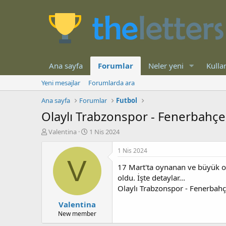
Ana sayfa
Forumlar
Neler yeni
Kullan
Yeni mesajlar
Forumlarda ara
Ana sayfa
Forumlar
Futbol
Olaylı Trabzonspor - Fenerbahçe
K
B
Valentina
1 Nis 2024
o
a
n
ş
1 Nis 2024
b
l
V
17 Mart'ta oynanan ve büyük ola
u
a
y
n
oldu. İşte detaylar...
u
g
Olaylı Trabzonspor - Fenerbahç
b
ı
Valentina
a
ç
ş
t
New member
l
a