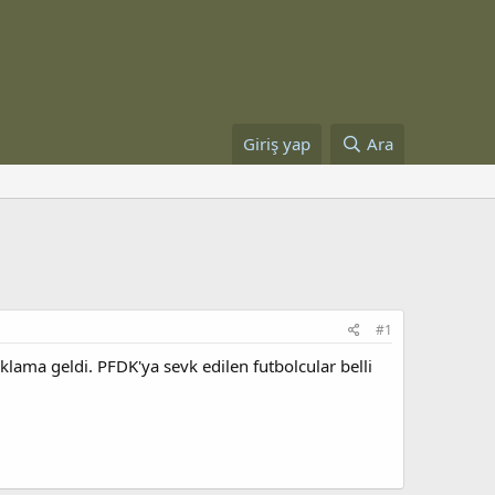
Giriş yap
Ara
#1
klama geldi. PFDK'ya sevk edilen futbolcular belli