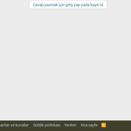
Cevap yazmak için giriş yap yada kayıt ol.
artlar ve kurallar
Gizlilik politikası
Yardım
Ana sayfa
R
S