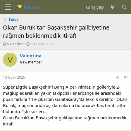
Giriş yap
Futbol
Okan Buruk'tan Başakşehir galibiyetine
rağmen beklenmedik itiraf!
K
B
Valentina
13 Ocak 2025
o
a
n
ş
Valentina
V
b
l
New member
u
a
y
n
u
g
13 Ocak 2025
#1
b
ı
a
ç
Süper Lig'de Başakşehir'i Barış Alper Yılmaz'ın golleriyle 2-1
ş
t
mağlup ederek en yakın takipçisi Fenerbahçe ile arasındaki
l
a
puan farkını 11'e çıkartan Galatasaray'da teknik direktör Okan
a
r
Buruk, maç sonunda açıklamalarda bulunarak flaş bir itirafta
t
i
bulundu. İşte sözleri...
a
h
Okan Buruk'tan Başakşehir galibiyetine rağmen beklenmedik
n
i
itiraf!