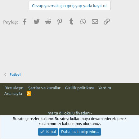
Cevap yazmak için giriş yap yada kayıt ol.
Facebook
Twitter
Reddit
Pinterest
Tumblr
WhatsApp
E-posta
Link
Paylaş:
Futbol
Bize ulaşın
Şartlar ve kurallar
Gizlilik politikası
Yardım
Ana sayfa
R
S
S
malta dil okulu fiyatları
-
Bu site çerezler kullanır. Bu siteyi kullanmaya devam ederek çerez
kullanımımızı kabul etmiş olursunuz.
Kabul
Daha fazla bilgi edin…