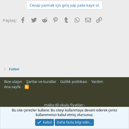
Cevap yazmak için giriş yap yada kayıt ol.
Facebook
Twitter
Reddit
Pinterest
Tumblr
WhatsApp
E-posta
Link
Paylaş:
Futbol
Bize ulaşın
Şartlar ve kurallar
Gizlilik politikası
Yardım
Ana sayfa
R
S
S
malta dil okulu fiyatları
-
Bu site çerezler kullanır. Bu siteyi kullanmaya devam ederek çerez
kullanımımızı kabul etmiş olursunuz.
Kabul
Daha fazla bilgi edin…