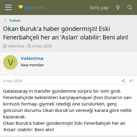
Giriş yap
Futbol
Okan Buruk'a haber göndermişti! Eski
Fenerbahçeli her an 'Aslan' olabilir: Beni alın!
K
B
Valentina
4 Haz 2026
o
a
n
ş
Valentina
V
b
l
New member
u
a
y
n
u
g
4 Haz 2026
#1
b
ı
a
ç
Galatasaray'ın transfer gündemine sürpriz bir isim girdi.
ş
t
Fenerbahçe'de beklentileri karşılayamayan Jhon Duran'ın sarı-
l
a
kırmızılı formayı giymek istediği öne sürülürken, genç
a
r
golcünün durumu Okan Buruk'un vereceği karara göre netlik
t
i
kazanacak.
a
h
Okan Buruk'a haber göndermişti! Eski Fenerbahçeli her an
n
i
'Aslan' olabilir: Beni alın!