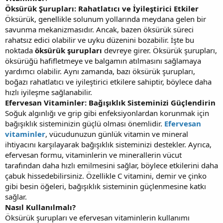
Öksürük Şurupları: Rahatlatıcı ve İyileştirici Etkiler
Öksürük, genellikle solunum yollarında meydana gelen bir
savunma mekanizmasıdır. Ancak, bazen öksürük süreci
rahatsız edici olabilir ve uyku düzenini bozabilir. İşte bu
noktada
öksürük şurupları
devreye girer. Öksürük şurupları,
öksürüğü hafifletmeye ve balgamın atılmasını sağlamaya
yardımcı olabilir. Aynı zamanda, bazı öksürük şurupları,
boğazı rahatlatıcı ve iyileştirici etkilere sahiptir, böylece daha
hızlı iyileşme sağlanabilir.
Efervesan Vitaminler: Bağışıklık Sisteminizi Güçlendirin
Soğuk algınlığı ve grip gibi enfeksiyonlardan korunmak için
bağışıklık sisteminizin güçlü olması önemlidir.
Efervesan
vitaminler
, vücudunuzun günlük vitamin ve mineral
ihtiyacını karşılayarak bağışıklık sisteminizi destekler. Ayrıca,
efervesan formu, vitaminlerin ve minerallerin vücut
tarafından daha hızlı emilmesini sağlar, böylece etkilerini daha
çabuk hissedebilirsiniz. Özellikle C vitamini, demir ve çinko
gibi besin öğeleri, bağışıklık sisteminin güçlenmesine katkı
sağlar.
Nasıl Kullanılmalı?
Öksürük şurupları ve efervesan vitaminlerin kullanımı