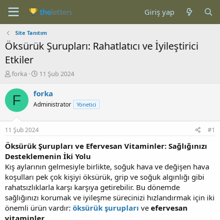
Giriş yap
Site Tanıtım
Öksürük Şurupları: Rahatlatıcı ve İyileştirici
Etkiler
K
B
forka
11 Şub 2024
o
a
n
ş
forka
F
b
l
Administrator
Yönetici
u
a
y
n
u
g
11 Şub 2024
#1
b
ı
a
ç
Öksürük Şurupları ve Efervesan Vitaminler: Sağlığınızı
ş
t
Desteklemenin İki Yolu
l
a
Kış aylarının gelmesiyle birlikte, soğuk hava ve değişen hava
a
r
koşulları pek çok kişiyi öksürük, grip ve soğuk algınlığı gibi
t
i
rahatsızlıklarla karşı karşıya getirebilir. Bu dönemde
a
h
sağlığınızı korumak ve iyileşme sürecinizi hızlandırmak için iki
n
i
önemli ürün vardır:
öksürük şurupları
ve
efervesan
vitaminler
.