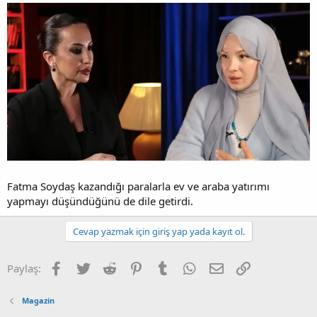
Fatma Soydaş kazandığı paralarla ev ve araba yatırımı
yapmayı düşündüğünü de dile getirdi.
Cevap yazmak için giriş yap yada kayıt ol.
Facebook
Twitter
Reddit
Pinterest
Tumblr
WhatsApp
E-posta
Link
Paylaş:
Magazin