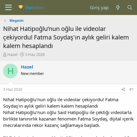
Giriş yap
Magazin
Nihat Hatipoğlu’nun oğlu ile videolar
çekiyordu! Fatma Soydaş'ın aylık geliri kalem
kalem hesaplandı
K
B
Hazel
3 Haz 2026
o
a
n
ş
Hazel
H
b
l
New member
u
a
y
n
u
g
3 Haz 2026
#1
b
ı
a
ç
Nihat Hatipoğlu’nun oğlu ile videolar çekiyordu! Fatma
ş
t
Soydaş'ın aylık geliri kalem kalem hesaplandı
l
a
Nihat Hatipoğlu’nun oğlu Said Hatipoğlu ile çektiği videolarla
a
r
birlikte tanınırlık kazanan fenomen Fatma Soydaş, dijital içerik
t
i
mecralarında rekor kazanç sağlamaya başladı.
a
h
n
i