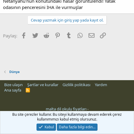
Netanyahu'nun konutundaki hasar görüntülendi! Yatak
odasının penceresini İHA ile vurmuşlar
Cevap yazmak için giriş yap yada kayıt ol.
Facebook
Twitter
Reddit
Pinterest
Tumblr
WhatsApp
E-posta
Link
Paylaş:
Dünya
Bize ulaşın
Şartlar ve kurallar
Gizlilik politikası
Yardım
Ana sayfa
R
S
S
malta dil okulu fiyatları
-
Bu site çerezler kullanır. Bu siteyi kullanmaya devam ederek çerez
kullanımımızı kabul etmiş olursunuz.
Kabul
Daha fazla bilgi edin…