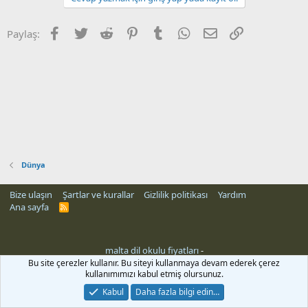
Facebook
Twitter
Reddit
Pinterest
Tumblr
WhatsApp
E-posta
Link
Paylaş:
Dünya
Bize ulaşın
Şartlar ve kurallar
Gizlilik politikası
Yardım
Ana sayfa
R
S
S
malta dil okulu fiyatları
-
Bu site çerezler kullanır. Bu siteyi kullanmaya devam ederek çerez
kullanımımızı kabul etmiş olursunuz.
Kabul
Daha fazla bilgi edin…