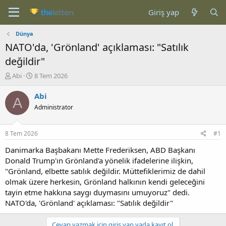
Giriş yap
Dünya
NATO'da, 'Grönland' açıklaması: "Satılık
değildir"
K
B
Abi
8 Tem 2026
o
a
n
ş
Abi
A
b
l
Administrator
u
a
y
n
u
g
8 Tem 2026
#1
b
ı
a
ç
Danimarka Başbakanı Mette Frederiksen, ABD Başkanı
ş
t
Donald Trump'ın Grönland'a yönelik ifadelerine ilişkin,
l
a
"Grönland, elbette satılık değildir. Müttefiklerimiz de dahil
a
r
olmak üzere herkesin, Grönland halkının kendi geleceğini
t
i
tayin etme hakkına saygı duymasını umuyoruz" dedi.
a
h
NATO'da, 'Grönland' açıklaması: "Satılık değildir"
n
i
Cevap yazmak için giriş yap yada kayıt ol.