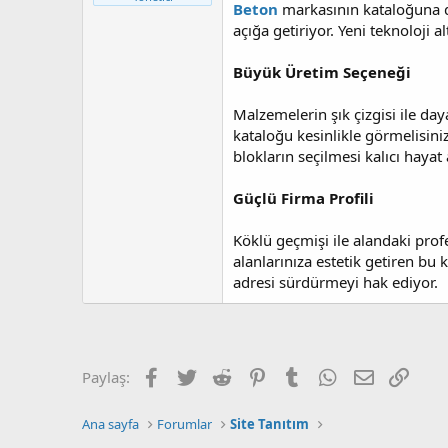
Beton
markasının kataloğuna d
a
r
t
i
açığa getiriyor. Yeni teknoloji 
a
h
n
i
Büyük Üretim Seçeneği
Malzemelerin şık çizgisi ile day
kataloğu kesinlikle görmelisini
blokların seçilmesi kalıcı haya
Güçlü Firma Profili
Köklü geçmişi ile alandaki profe
alanlarınıza estetik getiren bu 
adresi sürdürmeyi hak ediyor.
Facebook
Twitter
Reddit
Pinterest
Tumblr
WhatsApp
E-posta
Link
Paylaş:
Ana sayfa
Forumlar
Site Tanıtım