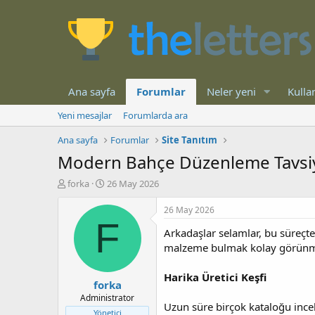
Ana sayfa
Forumlar
Neler yeni
Kullan
Yeni mesajlar
Forumlarda ara
Ana sayfa
Forumlar
Site Tanıtım
Modern Bahçe Düzenleme Tavsi
K
B
forka
26 May 2026
o
a
n
ş
26 May 2026
b
l
F
Arkadaşlar selamlar, bu süreçt
u
a
y
n
malzeme bulmak kolay görünmüyor
u
g
b
ı
Harika Üretici Keşfi
forka
a
ç
ş
t
Administrator
Uzun süre birçok kataloğu inc
l
a
Yönetici