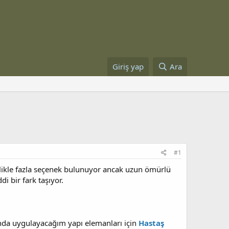
Giriş yap
Ara
#1
nlikle fazla seçenek bulunuyor ancak uzun ömürlü
i bir fark taşıyor.
nda uygulayacağım yapı elemanları için
Hastaş