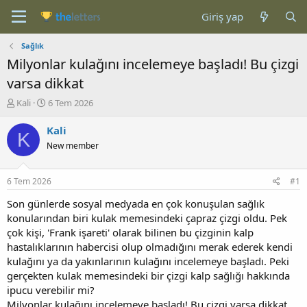
Giriş yap
Sağlık
Milyonlar kulağını incelemeye başladı! Bu çizgi
varsa dikkat
K
B
Kali
6 Tem 2026
o
a
n
ş
Kali
K
b
l
New member
u
a
y
n
u
g
6 Tem 2026
#1
b
ı
a
ç
Son günlerde sosyal medyada en çok konuşulan sağlık
ş
t
konularından biri kulak memesindeki çapraz çizgi oldu. Pek
l
a
çok kişi, 'Frank işareti' olarak bilinen bu çizginin kalp
a
r
hastalıklarının habercisi olup olmadığını merak ederek kendi
t
i
kulağını ya da yakınlarının kulağını incelemeye başladı. Peki
a
h
gerçekten kulak memesindeki bir çizgi kalp sağlığı hakkında
n
i
ipucu verebilir mi?
Milyonlar kulağını incelemeye başladı! Bu çizgi varsa dikkat