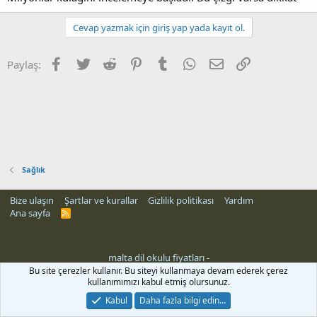
Cevap yazmak için giriş yap yada kayıt ol.
Facebook
Twitter
Reddit
Pinterest
Tumblr
WhatsApp
E-posta
Link
Paylaş:
Sağlık
Bize ulaşın
Şartlar ve kurallar
Gizlilik politikası
Yardım
Ana sayfa
R
S
S
malta dil okulu fiyatları
-
Bu site çerezler kullanır. Bu siteyi kullanmaya devam ederek çerez
kullanımımızı kabul etmiş olursunuz.
Kabul
Daha fazla bilgi edin…