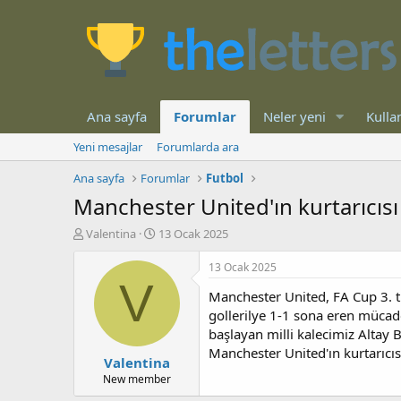
Ana sayfa
Forumlar
Neler yeni
Kullan
Yeni mesajlar
Forumlarda ara
Ana sayfa
Forumlar
Futbol
Manchester United'ın kurtarıcısı 
K
B
Valentina
13 Ocak 2025
o
a
n
ş
13 Ocak 2025
b
l
V
Manchester United, FA Cup 3. tu
u
a
y
n
gollerilye 1-1 sona eren mücade
u
g
başlayan milli kalecimiz Altay 
b
ı
Manchester United'ın kurtarıcıs
Valentina
a
ç
ş
t
New member
l
a