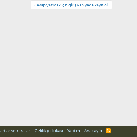
Cevap yazmak için giriş yap yada kayıt ol.
artlar ve kurallar
Gizlilik politikası
Yardım
Ana sayfa
R
S