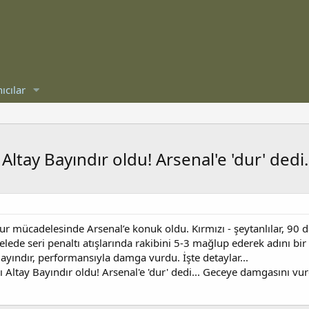
ıcılar
Altay Bayındır oldu! Arsenal'e 'dur' ded
r mücadelesinde Arsenal’e konuk oldu. Kırmızı - şeytanlılar, 90 da
lede seri penaltı atışlarında rakibini 5-3 mağlup ederek adını bir
Bayındır, performansıyla damga vurdu. İşte detaylar...
ı Altay Bayındır oldu! Arsenal'e 'dur' dedi... Geceye damgasını vu