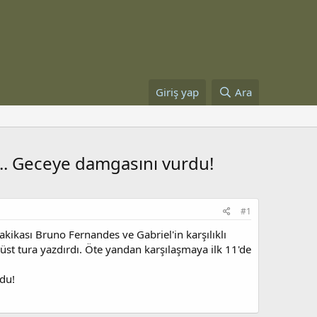
Giriş yap
Ara
i... Geceye damgasını vurdu!
#1
kikası Bruno Fernandes ve Gabriel'in karşılıklı
 üst tura yazdırdı. Öte yandan karşılaşmaya ilk 11'de
rdu!