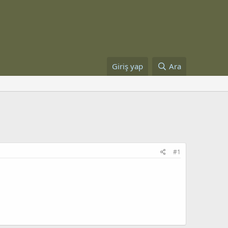
Giriş yap
Ara
#1