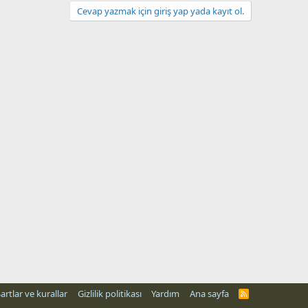
Cevap yazmak için giriş yap yada kayıt ol.
artlar ve kurallar
Gizlilik politikası
Yardım
Ana sayfa
R
S