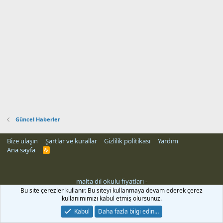
Güncel Haberler
Bize ulaşın
Şartlar ve kurallar
Gizlilik politikası
Yardım
Ana sayfa
R
S
S
malta dil okulu fiyatları
-
Bu site çerezler kullanır. Bu siteyi kullanmaya devam ederek çerez
kullanımımızı kabul etmiş olursunuz.
Kabul
Daha fazla bilgi edin…