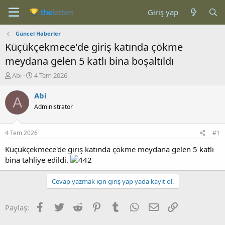
Giriş yap
Güncel Haberler
Küçükçekmece'de giriş katında çökme
meydana gelen 5 katlı bina boşaltıldı
K
B
Abi
4 Tem 2026
o
a
n
ş
Abi
A
b
l
Administrator
u
a
y
n
u
g
4 Tem 2026
#1
b
ı
a
ç
Küçükçekmece'de giriş katında çökme meydana gelen 5 katlı
ş
t
bina tahliye edildi.
l
a
a
r
Cevap yazmak için giriş yap yada kayıt ol.
t
i
a
h
n
i
Facebook
Twitter
Reddit
Pinterest
Tumblr
WhatsApp
E-posta
Link
Paylaş: