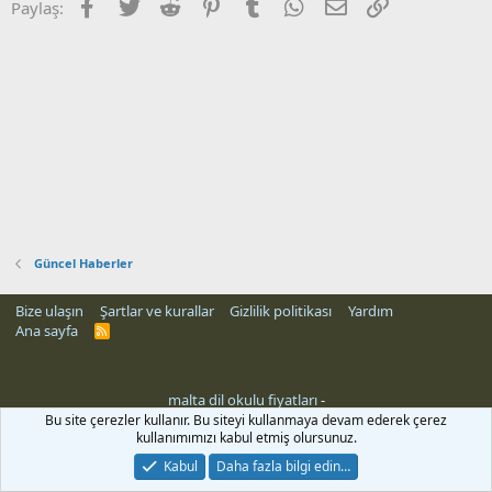
Facebook
Twitter
Reddit
Pinterest
Tumblr
WhatsApp
E-posta
Link
Paylaş:
Güncel Haberler
Bize ulaşın
Şartlar ve kurallar
Gizlilik politikası
Yardım
Ana sayfa
R
S
S
malta dil okulu fiyatları
-
Bu site çerezler kullanır. Bu siteyi kullanmaya devam ederek çerez
kullanımımızı kabul etmiş olursunuz.
Kabul
Daha fazla bilgi edin…