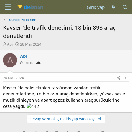
Giriş yap
Güncel Haberler
Kayseri’de trafik denetimi: 18 bin 898 araç
denetlendi
K
B
Abi
28 Mar 2024
o
a
n
ş
Abi
A
b
l
Administrator
u
a
y
n
u
g
28 Mar 2024
#1
b
ı
a
ç
Kayseri’de polis ekipleri tarafından yapılan trafik
ş
t
denetimlerinde, 18 bin 898 araç denetlenirken; yüksek sesle
l
a
müzik dinleyen ve abart egzoz kullanan araç sürücülerine
a
r
ceza yağdı.
t
i
a
h
n
i
Cevap yazmak için giriş yap yada kayıt ol.