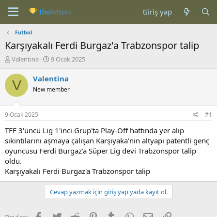
Giriş yap
Futbol
Karşıyakalı Ferdi Burgaz'a Trabzonspor talip
K
B
Valentina
9 Ocak 2025
o
a
n
ş
Valentina
V
b
l
New member
u
a
y
n
u
g
9 Ocak 2025
#1
b
ı
a
ç
TFF 3'üncü Lig 1'inci Grup'ta Play-Off hattında yer alıp
ş
t
sıkıntılarını aşmaya çalışan Karşıyaka'nın altyapı patentli genç
l
a
oyuncusu Ferdi Burgaz'a Süper Lig devi Trabzonspor talip
a
r
oldu.
t
i
Karşıyakalı Ferdi Burgaz'a Trabzonspor talip
a
h
n
i
Cevap yazmak için giriş yap yada kayıt ol.
Facebook
Twitter
Reddit
Pinterest
Tumblr
WhatsApp
E-posta
Link
Paylaş: