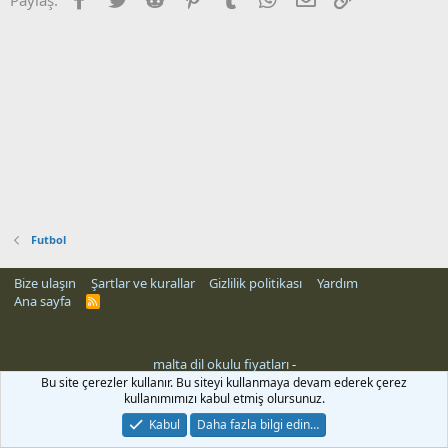
Futbol
Bize ulaşın
Şartlar ve kurallar
Gizlilik politikası
Yardım
Ana sayfa
R
S
S
malta dil okulu fiyatları
-
rehber siteleri
Bu site çerezler kullanır. Bu siteyi kullanmaya devam ederek çerez
kullanımımızı kabul etmiş olursunuz.
Kabul
Daha fazla bilgi edin…