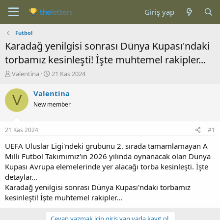
Giriş yap
Futbol
Karadağ yenilgisi sonrası Dünya Kupası'ndaki
torbamız kesinleşti! İşte muhtemel rakipler...
K
B
Valentina
21 Kas 2024
o
a
n
ş
Valentina
V
b
l
New member
u
a
y
n
u
g
21 Kas 2024
#1
b
ı
a
ç
UEFA Uluslar Ligi'ndeki grubunu 2. sırada tamamlamayan A
ş
t
Milli Futbol Takımımız'ın 2026 yılında oynanacak olan Dünya
l
a
Kupası Avrupa elemelerinde yer alacağı torba kesinleşti. İşte
a
r
detaylar...
t
i
Karadağ yenilgisi sonrası Dünya Kupası'ndaki torbamız
a
h
kesinleşti! İşte muhtemel rakipler...
n
i
Cevap yazmak için giriş yap yada kayıt ol.