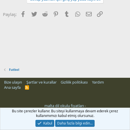
Facebook
Twitter
Reddit
Pinterest
Tumblr
WhatsApp
E-posta
Link
Paylaş:
Futbol
Bize ulaşın
Şartlar ve kurallar
Gizlilik politikası
Yardım
Ana sayfa
R
S
S
malta dil okulu fiyatları
-
rehber siteleri
Bu site çerezler kullanır. Bu siteyi kullanmaya devam ederek çerez
kullanımımızı kabul etmiş olursunuz.
Kabul
Daha fazla bilgi edin…