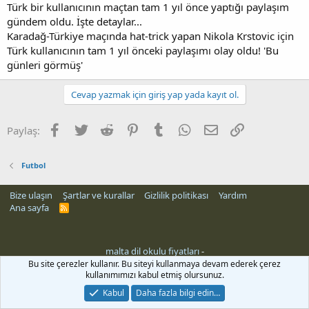
Türk bir kullanıcının maçtan tam 1 yıl önce yaptığı paylaşım
n
i
gündem oldu. İşte detaylar...
Karadağ-Türkiye maçında hat-trick yapan Nikola Krstovic için
Türk kullanıcının tam 1 yıl önceki paylaşımı olay oldu! 'Bu
günleri görmüş'
Cevap yazmak için giriş yap yada kayıt ol.
Facebook
Twitter
Reddit
Pinterest
Tumblr
WhatsApp
E-posta
Link
Paylaş:
Futbol
Bize ulaşın
Şartlar ve kurallar
Gizlilik politikası
Yardım
Ana sayfa
R
S
S
malta dil okulu fiyatları
-
Bu site çerezler kullanır. Bu siteyi kullanmaya devam ederek çerez
kullanımımızı kabul etmiş olursunuz.
Kabul
Daha fazla bilgi edin…