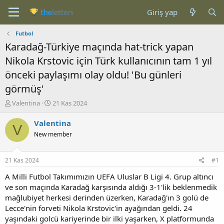
Giriş yap
Futbol
Karadağ-Türkiye maçında hat-trick yapan
Nikola Krstovic için Türk kullanıcının tam 1 yıl
önceki paylaşımı olay oldu! 'Bu günleri
görmüş'
K
B
Valentina
21 Kas 2024
o
a
n
ş
Valentina
V
b
l
New member
u
a
y
n
u
g
21 Kas 2024
#1
b
ı
a
ç
A Milli Futbol Takımımızın UEFA Uluslar B Ligi 4. Grup altıncı
ş
t
ve son maçında Karadağ karşısında aldığı 3-1'lik beklenmedik
l
a
mağlubiyet herkesi derinden üzerken, Karadağ'ın 3 golü de
a
r
Lecce'nin forveti Nikola Krstovic'in ayağından geldi. 24
t
i
yaşındaki golcü kariyerinde bir ilki yaşarken, X platformunda
a
h