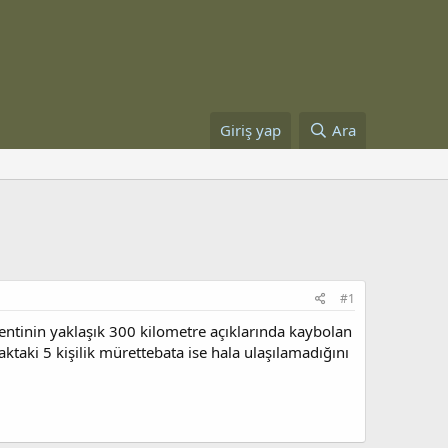
Giriş yap
Ara
#1
 kentinin yaklaşık 300 kilometre açıklarında kaybolan
çaktaki 5 kişilik mürettebata ise hala ulaşılamadığını