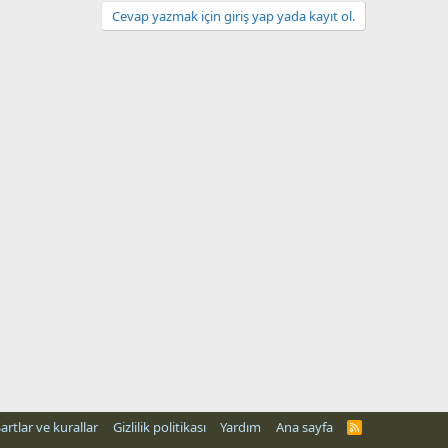
Cevap yazmak için giriş yap yada kayıt ol.
artlar ve kurallar
Gizlilik politikası
Yardım
Ana sayfa
R
S