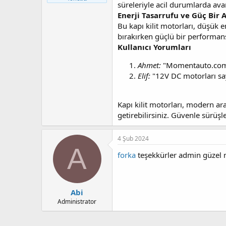
süreleriyle acil durumlarda avant
a
r
t
i
Enerji Tasarrufu ve Güç Bir 
a
h
Bu kapı kilit motorları, düşük e
n
i
bırakırken güçlü bir performans 
Kullanıcı Yorumları
Ahmet:
"Momentauto.com'un
Elif:
"12V DC motorları saye
Kapı kilit motorları, modern ar
getirebilirsiniz. Güvenle sürüşle
4 Şub 2024
A
forka
teşekkürler admin güzel
Abi
Administrator