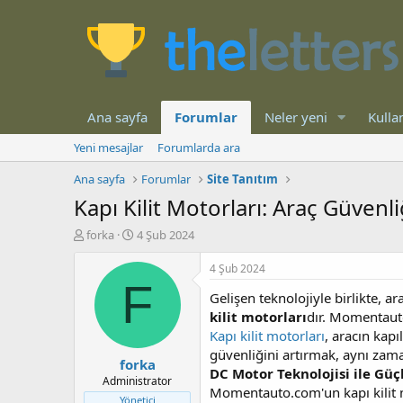
Ana sayfa
Forumlar
Neler yeni
Kullan
Yeni mesajlar
Forumlarda ara
Ana sayfa
Forumlar
Site Tanıtım
Kapı Kilit Motorları: Araç Güvenl
K
B
forka
4 Şub 2024
o
a
n
ş
4 Şub 2024
b
l
F
Gelişen teknolojiyle birlikte, a
u
a
y
n
kilit motorları
dır. Momentauto
u
g
Kapı kilit motorları
, aracın kapı
b
ı
güvenliğini artırmak, aynı zama
forka
a
ç
DC Motor Teknolojisi ile Gü
ş
t
Administrator
Momentauto.com'un kapı kilit m
l
a
Yönetici