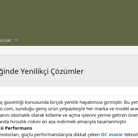
ıcılar
iğinde Yenilikçi Çözümler
raç güvenliği konusunda birçok yenilik hayatımıza girmiştir. Bu yeni
.com, sunduğu geniş ürün yelpazesiyle her marka ve model araç i
larını otomatik olarak kitleme ve açma işlevini yerine getiren öneml
nda hırsızlık riskini en aza indirmek amacıyla tasarlanmıştır.
çlü Performans
otorları, güçlü performanslarıyla dikkat çeken
DC motor
teknolo