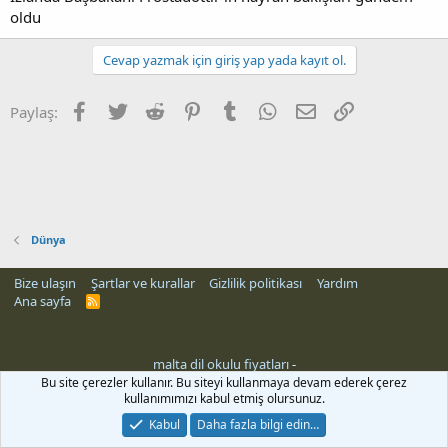
oldu
Cevap yazmak için giriş yap yada kayıt ol.
Facebook
Twitter
Reddit
Pinterest
Tumblr
WhatsApp
E-posta
Link
Paylaş:
Dünya
Bize ulaşın
Şartlar ve kurallar
Gizlilik politikası
Yardım
Ana sayfa
R
S
S
malta dil okulu fiyatları
-
i
Bu site çerezler kullanır. Bu siteyi kullanmaya devam ederek çerez
kullanımımızı kabul etmiş olursunuz.
Kabul
Daha fazla bilgi edin…