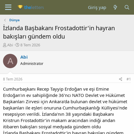
Giriş yap
Dünya
İzlanda Başbakanı Frostadottir'in hayran
bakışları gündem oldu
K
B
Abi
8 Tem 2026
o
a
n
ş
Abi
A
b
l
Administrator
u
a
y
n
u
g
8 Tem 2026
#1
b
ı
a
ç
Cumhurbaşkanı Recep Tayyip Erdoğan ve eşi Emine
ş
t
Erdoğan'ın ev sahipliğinde 36’ncı NATO Devlet ve Hükümet
l
a
Başkanları Zirvesi için Ankara'da bulunan devlet ve hükümet
a
r
başkanları ile eşleri onuruna Cumhurbaşkanlığı Külliyesi'nde
t
i
resepsiyon verildi. İzlanda'nın 38 yaşındaki Başbakanı
a
h
Kristrun Frostadottir’in makam aracından indiği andan
n
i
itibaren bakışları sosyal medyada gündem oldu
İzlanda Başbakanı Frostadottir'in hayran bakışları gündem