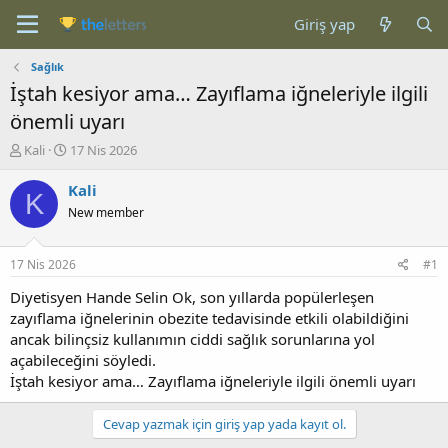
Giriş yap
Sağlık
İştah kesiyor ama… Zayıflama iğneleriyle ilgili
önemli uyarı
K
B
Kali
17 Nis 2026
o
a
n
ş
Kali
K
b
l
New member
u
a
y
n
u
g
17 Nis 2026
#1
b
ı
a
ç
Diyetisyen Hande Selin Ok, son yıllarda popülerleşen
ş
t
zayıflama iğnelerinin obezite tedavisinde etkili olabildiğini
l
a
ancak bilinçsiz kullanımın ciddi sağlık sorunlarına yol
a
r
açabileceğini söyledi.
t
i
İştah kesiyor ama… Zayıflama iğneleriyle ilgili önemli uyarı
a
h
n
i
Cevap yazmak için giriş yap yada kayıt ol.