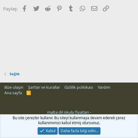
Facebook
Twitter
Reddit
Pinterest
Tumblr
WhatsApp
E-posta
Link
Paylaş:
Sağlık
Bize ulaşın
Şartlar ve kurallar
Gizlilik politikası
Yardım
Ana sayfa
R
S
S
malta dil okulu fiyatları
-
Bu site çerezler kullanır. Bu siteyi kullanmaya devam ederek çerez
kullanımımızı kabul etmiş olursunuz.
Kabul
Daha fazla bilgi edin…