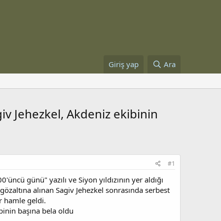
Giriş yap
Ara
giv Jehezkel, Akdeniz ekibinin
#1
0'üncü günü" yazılı ve Siyon yıldızının yer aldığı
k gözaltına alınan Sagiv Jehezkel sonrasında serbest
r hamle geldi.
ibinin başına bela oldu