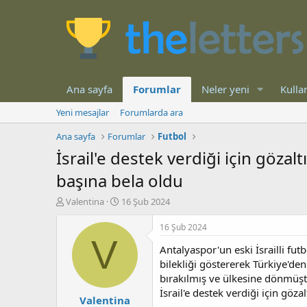
Ana sayfa
Forumlar
Neler yeni
Kullan
Yeni mesajlar
Forumlarda ara
Ana sayfa
Forumlar
Futbol
İsrail'e destek verdiği için göza
başına bela oldu
K
B
Valentina
16 Şub 2024
o
a
n
ş
16 Şub 2024
b
l
V
Antalyaspor'un eski İsrailli fut
u
a
y
n
bilekliği göstererek Türkiye'den
u
g
bırakılmış ve ülkesine dönmüştü
b
ı
İsrail'e destek verdiği için göz
Valentina
a
ç