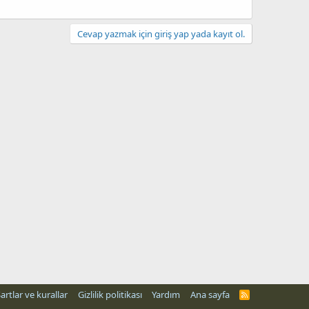
Cevap yazmak için giriş yap yada kayıt ol.
artlar ve kurallar
Gizlilik politikası
Yardım
Ana sayfa
R
S