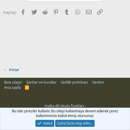
Facebook
Twitter
Reddit
Pinterest
Tumblr
WhatsApp
E-posta
Link
Paylaş:
Dünya
Bize ulaşın
Şartlar ve kurallar
Gizlilik politikası
Yardım
Ana sayfa
R
S
S
malta dil okulu fiyatları
-
Bu site çerezler kullanır. Bu siteyi kullanmaya devam ederek çerez
kullanımımızı kabul etmiş olursunuz.
Kabul
Daha fazla bilgi edin…