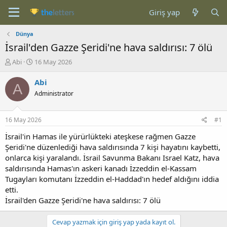
Giriş yap
Dünya
İsrail'den Gazze Şeridi'ne hava saldırısı: 7 ölü
K
B
Abi
16 May 2026
o
a
n
ş
Abi
A
b
l
Administrator
u
a
y
n
u
g
16 May 2026
#1
b
ı
a
ç
İsrail'in Hamas ile yürürlükteki ateşkese rağmen Gazze
ş
t
Şeridi'ne düzenlediği hava saldırısında 7 kişi hayatını kaybetti,
l
a
onlarca kişi yaralandı. İsrail Savunma Bakanı Israel Katz, hava
a
r
saldırısında Hamas'ın askeri kanadı İzzeddin el-Kassam
t
i
Tugayları komutanı İzzeddin el-Haddad'ın hedef aldığını iddia
a
h
etti.
n
i
İsrail'den Gazze Şeridi'ne hava saldırısı: 7 ölü
Cevap yazmak için giriş yap yada kayıt ol.