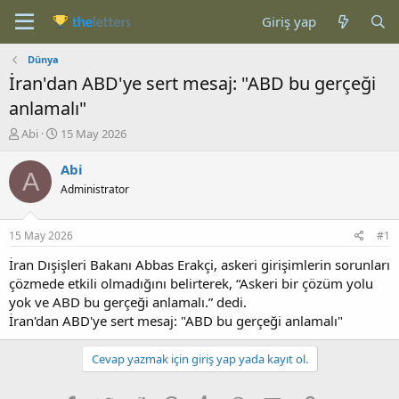
Giriş yap
Dünya
İran'dan ABD'ye sert mesaj: "ABD bu gerçeği
anlamalı"
K
B
Abi
15 May 2026
o
a
n
ş
Abi
A
b
l
Administrator
u
a
y
n
u
g
15 May 2026
#1
b
ı
a
ç
İran Dışişleri Bakanı Abbas Erakçi, askeri girişimlerin sorunları
ş
t
çözmede etkili olmadığını belirterek, “Askeri bir çözüm yolu
l
a
yok ve ABD bu gerçeği anlamalı.” dedi.
a
r
İran'dan ABD'ye sert mesaj: "ABD bu gerçeği anlamalı"
t
i
a
h
n
i
Cevap yazmak için giriş yap yada kayıt ol.