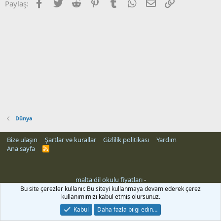
Facebook
Twitter
Reddit
Pinterest
Tumblr
WhatsApp
E-posta
Link
Paylaş:
Dünya
Bize ulaşın
Şartlar ve kurallar
Gizlilik politikası
Yardım
Ana sayfa
R
S
S
malta dil okulu fiyatları
-
Bu site çerezler kullanır. Bu siteyi kullanmaya devam ederek çerez
kullanımımızı kabul etmiş olursunuz.
Kabul
Daha fazla bilgi edin…