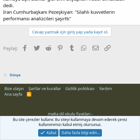
dedi.
İran Cumhurbaşkanı Pezeşkiyan: "Silahlı kuvvetlerin
performansı analizcileri şaşırttı"
Cevap yazmak için giriş yap yada kayıt ol.
Facebook
Twitter
Reddit
Pinterest
Tumblr
WhatsApp
E-posta
Link
Paylaş:
Dünya
Bize ulaşın
Şartlar ve kurallar
Gizlilik politikası
Yardım
Ana sayfa
R
S
S
malta dil okulu fiyatları
-
Bu site çerezler kullanır. Bu siteyi kullanmaya devam ederek çerez
kullanımımızı kabul etmiş olursunuz.
Kabul
Daha fazla bilgi edin…