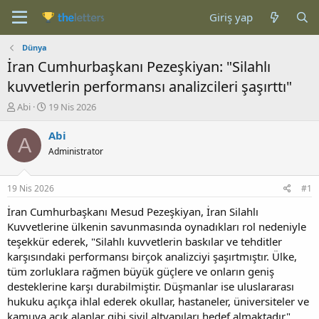
Giriş yap
Dünya
İran Cumhurbaşkanı Pezeşkiyan: "Silahlı
kuvvetlerin performansı analizcileri şaşırttı"
K
B
Abi
19 Nis 2026
o
a
n
ş
Abi
A
b
l
Administrator
u
a
y
n
u
g
19 Nis 2026
#1
b
ı
a
ç
İran Cumhurbaşkanı Mesud Pezeşkiyan, İran Silahlı
ş
t
Kuvvetlerine ülkenin savunmasında oynadıkları rol nedeniyle
l
a
teşekkür ederek, "Silahlı kuvvetlerin baskılar ve tehditler
a
r
karşısındaki performansı birçok analizciyi şaşırtmıştır. Ülke,
t
i
tüm zorluklara rağmen büyük güçlere ve onların geniş
a
h
desteklerine karşı durabilmiştir. Düşmanlar ise uluslararası
n
i
hukuku açıkça ihlal ederek okullar, hastaneler, üniversiteler ve
kamuya açık alanlar gibi sivil altyapıları hedef almaktadır"