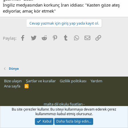
İngiliz medyasından korkunç İran iddiası: "Kasten göze ateş
ediyorlar, amaç kör etmek"
Cevap yazmak için giriş yap yada kayıt ol.
Facebook
Twitter
Reddit
Pinterest
Tumblr
WhatsApp
E-posta
Link
Paylaş:
Dünya
Bize ulaşın
Şartlar ve kurallar
Gizlilik politikası
Yardım
Ana sayfa
R
S
S
malta dil okulu fiyatları
-
Bu site çerezler kullanır. Bu siteyi kullanmaya devam ederek çerez
kullanımımızı kabul etmiş olursunuz.
Kabul
Daha fazla bilgi edin…