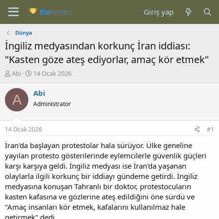
Giriş yap
Dünya
İngiliz medyasından korkunç İran iddiası:
"Kasten göze ateş ediyorlar, amaç kör etmek"
K
B
Abi
14 Ocak 2026
o
a
n
ş
Abi
A
b
l
Administrator
u
a
y
n
u
g
14 Ocak 2026
#1
b
ı
a
ç
İran'da başlayan protestolar hala sürüyor. Ülke geneline
ş
t
yayılan protesto gösterilerinde eylemcilerle güvenlik güçleri
l
a
karşı karşıya geldi. İngiliz medyası ise İran'da yaşanan
a
r
olaylarla ilgili korkunç bir iddiayı gündeme getirdi. İngiliz
t
i
medyasına konuşan Tahranlı bir doktor, protestocuların
a
h
kasten kafasına ve gözlerine ateş edildiğini öne sürdü ve
n
i
"Amaç insanları kör etmek, kafalarını kullanılmaz hale
getirmek" dedi.