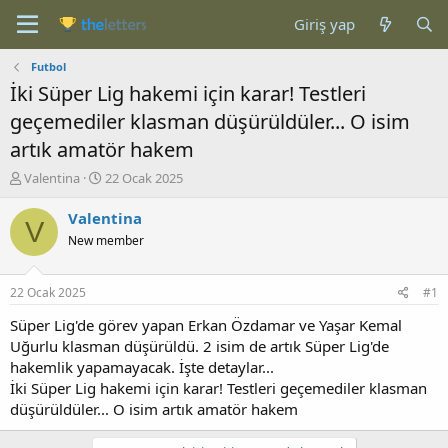
Giriş yap
Futbol
İki Süper Lig hakemi için karar! Testleri
geçemediler klasman düşürüldüler... O isim
artık amatör hakem
K
B
Valentina
22 Ocak 2025
o
a
n
ş
Valentina
V
b
l
New member
u
a
y
n
u
g
22 Ocak 2025
#1
b
ı
a
ç
Süper Lig'de görev yapan Erkan Özdamar ve Yaşar Kemal
ş
t
Uğurlu klasman düşürüldü. 2 isim de artık Süper Lig'de
l
a
hakemlik yapamayacak. İşte detaylar...
a
r
İki Süper Lig hakemi için karar! Testleri geçemediler klasman
t
i
düşürüldüler... O isim artık amatör hakem
a
h
n
i