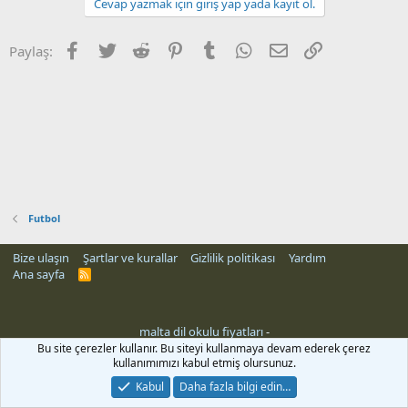
Cevap yazmak için giriş yap yada kayıt ol.
Facebook
Twitter
Reddit
Pinterest
Tumblr
WhatsApp
E-posta
Link
Paylaş:
Futbol
Bize ulaşın
Şartlar ve kurallar
Gizlilik politikası
Yardım
Ana sayfa
R
S
S
malta dil okulu fiyatları
-
i
Bu site çerezler kullanır. Bu siteyi kullanmaya devam ederek çerez
kullanımımızı kabul etmiş olursunuz.
Kabul
Daha fazla bilgi edin…