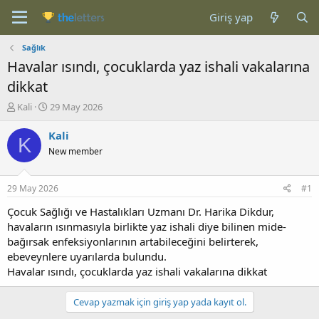
Giriş yap
Sağlık
Havalar ısındı, çocuklarda yaz ishali vakalarına
dikkat
K
B
Kali
29 May 2026
o
a
n
ş
Kali
K
b
l
New member
u
a
y
n
u
g
29 May 2026
#1
b
ı
a
ç
Çocuk Sağlığı ve Hastalıkları Uzmanı Dr. Harika Dikdur,
ş
t
havaların ısınmasıyla birlikte yaz ishali diye bilinen mide-
l
a
bağırsak enfeksiyonlarının artabileceğini belirterek,
a
r
ebeveynlere uyarılarda bulundu.
t
i
Havalar ısındı, çocuklarda yaz ishali vakalarına dikkat
a
h
n
i
Cevap yazmak için giriş yap yada kayıt ol.