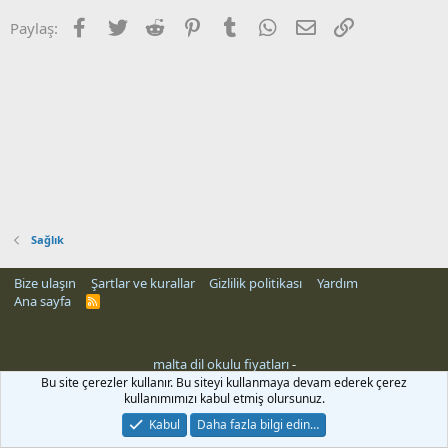
Facebook
Twitter
Reddit
Pinterest
Tumblr
WhatsApp
E-posta
Link
Paylaş:
Sağlık
Bize ulaşın
Şartlar ve kurallar
Gizlilik politikası
Yardım
Ana sayfa
R
S
S
malta dil okulu fiyatları
-
Bu site çerezler kullanır. Bu siteyi kullanmaya devam ederek çerez
kullanımımızı kabul etmiş olursunuz.
Kabul
Daha fazla bilgi edin…