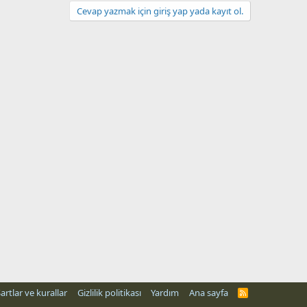
Cevap yazmak için giriş yap yada kayıt ol.
artlar ve kurallar
Gizlilik politikası
Yardım
Ana sayfa
R
S