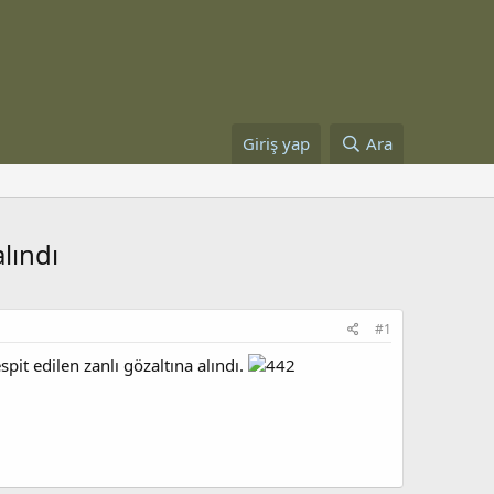
Giriş yap
Ara
lındı
#1
it edilen zanlı gözaltına alındı.