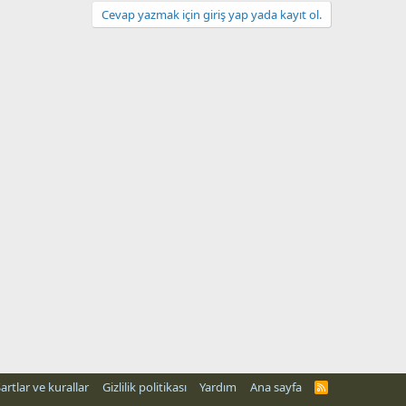
Cevap yazmak için giriş yap yada kayıt ol.
artlar ve kurallar
Gizlilik politikası
Yardım
Ana sayfa
R
S