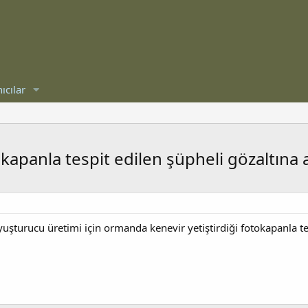
ıcılar
okapanla tespit edilen şüpheli gözaltına a
şturucu üretimi için ormanda kenevir yetiştirdiği fotokapanla tesp