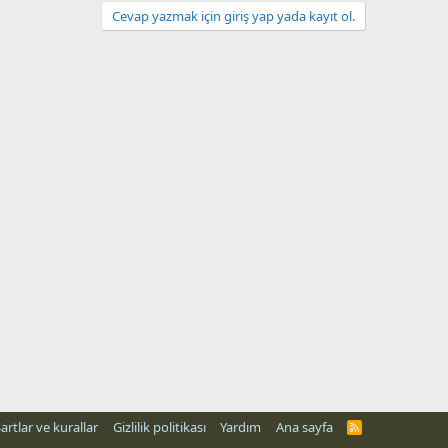
Cevap yazmak için giriş yap yada kayıt ol.
artlar ve kurallar
Gizlilik politikası
Yardım
Ana sayfa
R
S