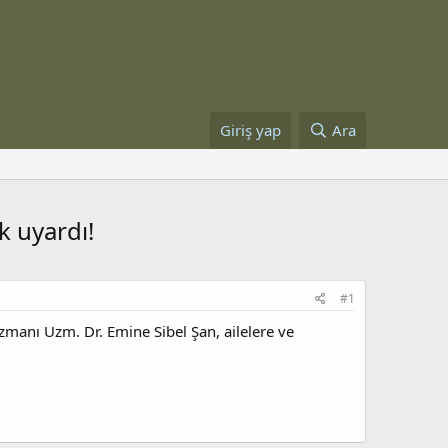
Giriş yap
Ara
k uyardı!
#1
zmanı Uzm. Dr. Emine Sibel Şan, ailelere ve