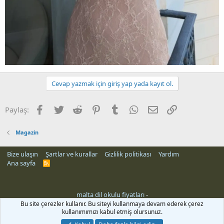
Cevap yazmak için giriş yap yada kayıt ol.
Facebook
Twitter
Reddit
Pinterest
Tumblr
WhatsApp
E-posta
Link
Paylaş:
Magazin
Bize ulaşın
Şartlar ve kurallar
Gizlilik politikası
Yardım
Ana sayfa
R
S
S
malta dil okulu fiyatları
-
er siteleri
Bu site çerezler kullanır. Bu siteyi kullanmaya devam ederek çerez
kullanımımızı kabul etmiş olursunuz.