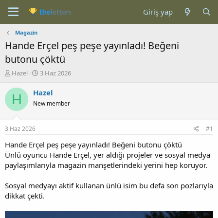
Giriş yap
Magazin
Hande Erçel peş peşe yayınladı! Beğeni
butonu çöktü
K
B
Hazel
3 Haz 2026
o
a
n
ş
Hazel
H
b
l
New member
u
a
y
n
u
g
3 Haz 2026
#1
b
ı
a
ç
Hande Erçel peş peşe yayınladı! Beğeni butonu çöktü
ş
t
Ünlü oyuncu Hande Erçel, yer aldığı projeler ve sosyal medya
l
a
paylaşımlarıyla magazin manşetlerindeki yerini hep koruyor.
a
r
t
i
Sosyal medyayı aktif kullanan ünlü isim bu defa son pozlarıyla
a
h
dikkat çekti.
n
i