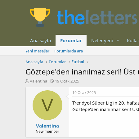
Ana sayfa
Forumlar
Neler yeni
Kullan
Yeni mesajlar
Forumlarda ara
Ana sayfa
Forumlar
Futbol
Göztepe'den inanılmaz seri! Üst 
K
B
Valentina
19 Ocak 2025
o
a
n
ş
19 Ocak 2025
b
l
V
Trendyol Süper Lig'in 20. hafta
u
a
y
n
Göztepe'den inanılmaz seri! Üst
u
g
b
ı
Valentina
a
ç
ş
t
New member
l
a