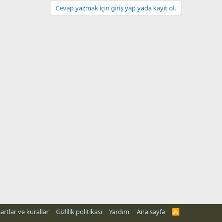
Cevap yazmak için giriş yap yada kayıt ol.
artlar ve kurallar
Gizlilik politikası
Yardım
Ana sayfa
R
S