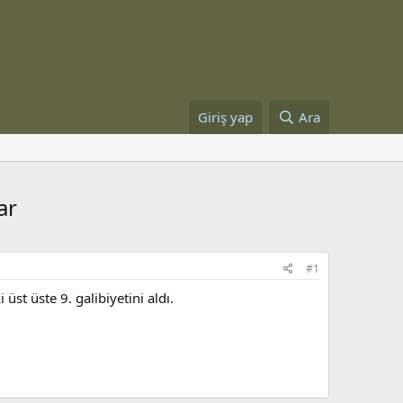
Giriş yap
Ara
ar
#1
st üste 9. galibiyetini aldı.