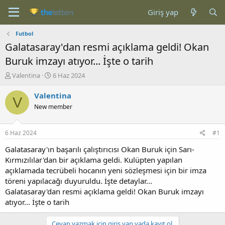
Giriş yap
Futbol
Galatasaray'dan resmi açıklama geldi! Okan
Buruk imzayı atıyor... İşte o tarih
K
B
Valentina
6 Haz 2024
o
a
n
ş
Valentina
V
b
l
New member
u
a
y
n
u
g
6 Haz 2024
#1
b
ı
a
ç
Galatasaray'ın başarılı çalıştırıcısı Okan Buruk için Sarı-
ş
t
Kırmızılılar'dan bir açıklama geldi. Kulüpten yapılan
l
a
açıklamada tecrübeli hocanın yeni sözleşmesi için bir imza
a
r
töreni yapılacağı duyuruldu. İşte detaylar...
t
i
Galatasaray'dan resmi açıklama geldi! Okan Buruk imzayı
a
h
atıyor... İşte o tarih
n
i
Cevap yazmak için giriş yap yada kayıt ol.