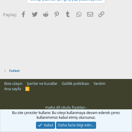
Facebook
Twitter
Reddit
Pinterest
Tumblr
WhatsApp
E-posta
Link
Paylaş:
Futbol
Bize ulaşın
Şartlar ve kurallar
Gizlilik politikası
Yardım
Ana sayfa
R
S
S
malta dil okulu fiyatları
-
Bu site çerezler kullanır. Bu siteyi kullanmaya devam ederek çerez
kullanımımızı kabul etmiş olursunuz.
Kabul
Daha fazla bilgi edin…