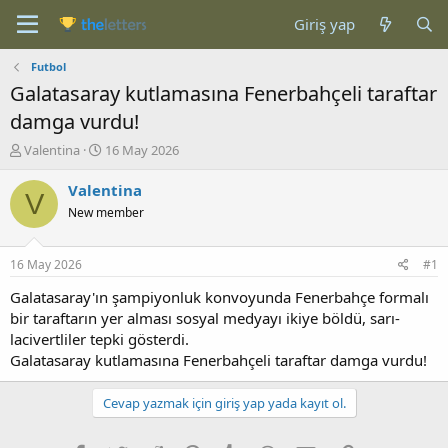
Giriş yap
Futbol
Galatasaray kutlamasına Fenerbahçeli taraftar
damga vurdu!
K
B
Valentina
16 May 2026
o
a
n
ş
Valentina
V
b
l
New member
u
a
y
n
u
g
16 May 2026
#1
b
ı
a
ç
Galatasaray'ın şampiyonluk konvoyunda Fenerbahçe formalı
ş
t
bir taraftarın yer alması sosyal medyayı ikiye böldü, sarı-
l
a
lacivertliler tepki gösterdi.
a
r
Galatasaray kutlamasına Fenerbahçeli taraftar damga vurdu!
t
i
a
h
n
i
Cevap yazmak için giriş yap yada kayıt ol.