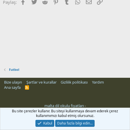
Facebook
Twitter
Reddit
Pinterest
Tumblr
WhatsApp
E-posta
Link
Paylaş:
Futbol
Bize ulaşın
Şartlar ve kurallar
Gizlilik politikası
Yardım
Ana sayfa
R
S
S
malta dil okulu fiyatları
-
rehber siteleri
Bu site çerezler kullanır. Bu siteyi kullanmaya devam ederek çerez
kullanımımızı kabul etmiş olursunuz.
Kabul
Daha fazla bilgi edin…