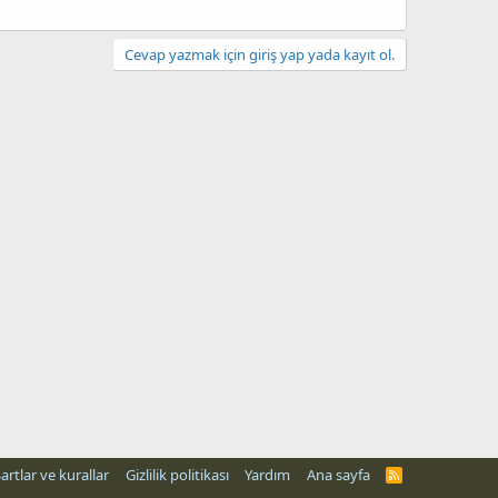
Cevap yazmak için giriş yap yada kayıt ol.
artlar ve kurallar
Gizlilik politikası
Yardım
Ana sayfa
R
S