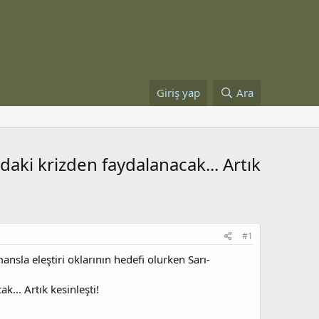
Giriş yap
Ara
aki krizden faydalanacak... Artık
#1
la eleştiri oklarının hedefi olurken Sarı-
... Artık kesinleşti!