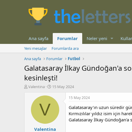
Ana sayfa
Forumlar
Neler yeni
Kullan
Yeni mesajlar
Forumlarda ara
Ana sayfa
Forumlar
Futbol
Galatasaray İlkay Gündoğan'a son
kesinleşti!
K
B
Valentina
15 May 2024
o
a
n
ş
15 May 2024
b
l
V
Galatasaray'ın uzun süredir gü
u
a
y
n
Kırmızılılar yıldız isim için har
u
g
Galatasaray İlkay Gündoğan'a so
b
ı
Valentina
a
ç