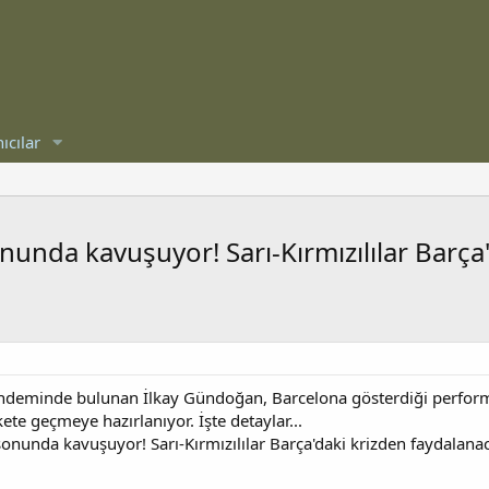
ıcılar
unda kavuşuyor! Sarı-Kırmızılılar Barça'd
ndeminde bulunan İlkay Gündoğan, Barcelona gösterdiği performans
ekete geçmeye hazırlanıyor. İşte detaylar...
nunda kavuşuyor! Sarı-Kırmızılılar Barça'daki krizden faydalanacak